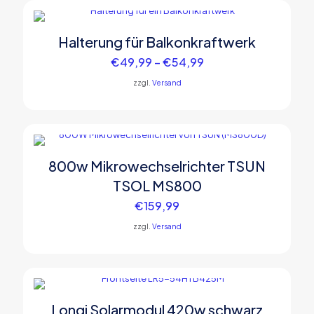
Halterung für Balkonkraftwerk
Price
€
49,99
–
€
54,99
range:
zzgl.
Versand
€49,99
through
€54,99
800w Mikrowechselrichter TSUN
TSOL MS800
€
159,99
zzgl.
Versand
Longi Solarmodul 420w schwarz