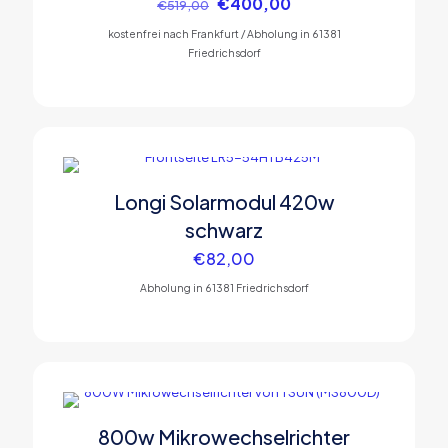
Ursprünglicher
Aktueller
€
400,00
€
519,00
Preis
Preis
kostenfrei nach Frankfurt / Abholung in 61381
war:
ist:
Friedrichsdorf
€519,00
€400,00.
Longi Solarmodul 420w
schwarz
€
82,00
Abholung in 61381 Friedrichsdorf
800w Mikrowechselrichter