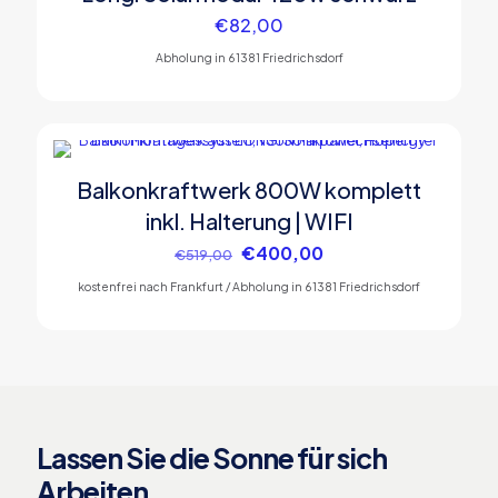
€
82,00
Abholung in 61381 Friedrichsdorf
Balkonkraftwerk 800W komplett
IM ANGEBOT
inkl. Halterung | WIFI
Ursprünglicher
Aktueller
€
400,00
€
519,00
Preis
Preis
kostenfrei nach Frankfurt / Abholung in 61381 Friedrichsdorf
war:
ist:
€519,00
€400,00.
Lassen Sie die Sonne für sich
Arbeiten