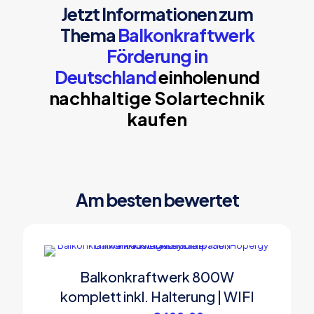
Jetzt Informationen zum
Thema
Balkonkraftwerk
Förderung in
Deutschland
einholen und
n
achhaltige Solartechnik
kaufen
Am besten bewertet
Balkonkraftwerk 800W
IM ANGEBOT
komplett inkl. Halterung | WIFI