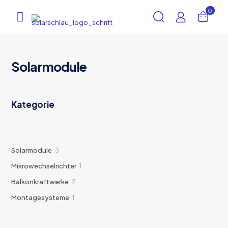
0
Solarmodule
Kategorie
3
Solarmodule
3
Produkte
1
Mikrowechselrichter
1
Produkt
2
Balkonkraftwerke
2
Produkte
1
Montagesysteme
1
Produkt