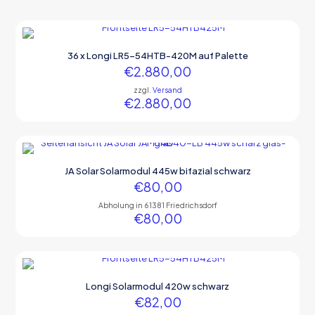
36 x Longi LR5-54HTB-420M auf Palette
€
2.880,00
zzgl.
Versand
€
2.880,00
JA Solar Solarmodul 445w bifazial schwarz
€
80,00
Abholung in 61381 Friedrichsdorf
€
80,00
Longi Solarmodul 420w schwarz
€
82,00