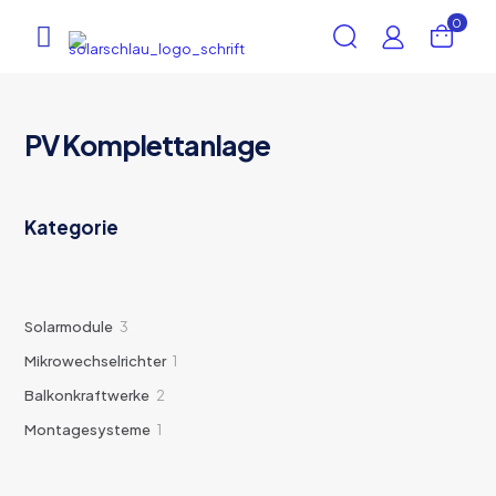
0
PV Komplettanlage
Kategorie
3
Solarmodule
3
Produkte
1
Mikrowechselrichter
1
Produkt
2
Balkonkraftwerke
2
Produkte
1
Montagesysteme
1
Produkt