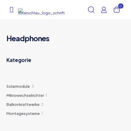
0
Headphones
Kategorie
3
Solarmodule
3
Produkte
1
Mikrowechselrichter
1
Produkt
2
Balkonkraftwerke
2
Produkte
1
Montagesysteme
1
Produkt